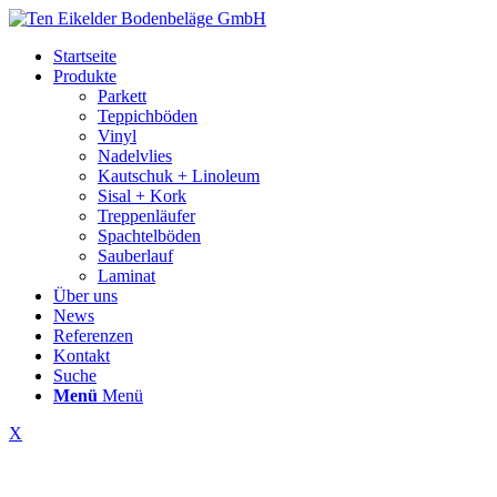
Startseite
Produkte
Parkett
Teppichböden
Vinyl
Nadelvlies
Kautschuk + Linoleum
Sisal + Kork
Treppenläufer
Spachtelböden
Sauberlauf
Laminat
Über uns
News
Referenzen
Kontakt
Suche
Menü
Menü
X