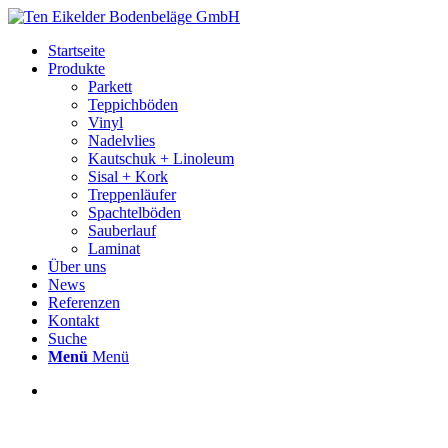
Startseite
Produkte
Parkett
Teppichböden
Vinyl
Nadelvlies
Kautschuk + Linoleum
Sisal + Kork
Treppenläufer
Spachtelböden
Sauberlauf
Laminat
Über uns
News
Referenzen
Kontakt
Suche
Menü
Menü