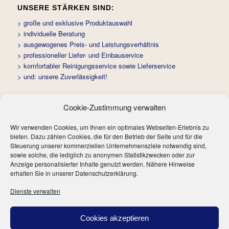
UNSERE STÄRKEN SIND:
> große und exklusive Produktauswahl
> individuelle Beratung
> ausgewogenes Preis- und Leistungsverhältnis
> professioneller Liefer- und Einbauservice
> komfortabler Reinigungsservice sowie Lieferservice
> und: unsere Zuverlässigkeit!
Cookie-Zustimmung verwalten
Wir verwenden Cookies, um Ihnen ein optimales Webseiten-Erlebnis zu
bieten. Dazu zählen Cookies, die für den Betrieb der Seite und für die
Ten Eikelder Bodenbeläge GmbH
Steuerung unserer kommerziellen Unternehmensziele notwendig sind,
Severinstr. 235-239, 50676 Köln
sowie solche, die lediglich zu anonymen Statistikzwecken oder zur
Anzeige personalisierter Inhalte genutzt werden. Nähere Hinweise
info[at]ten-eikelder-bodenbelaege.de
erhalten Sie in unserer Datenschutzerklärung.
www.ten-eikelder-bodenbelaege.de
Dienste verwalten
Telefon: +49 (0) 221 / 23 45 67
Telefax: +49 (0) 221 / 21 65 68
Cookies akzeptieren